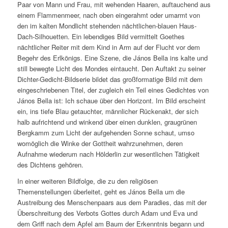
Paar von Mann und Frau, mit wehenden Haaren, auftauchend aus
einem Flammenmeer, nach oben eingerahmt oder umarmt von
den im kalten Mondlicht stehenden nächtlichen-blauen Haus-
Dach-Silhouetten. Ein lebendiges Bild vermittelt Goethes
nächtlicher Reiter mit dem Kind in Arm auf der Flucht vor dem
Begehr des Erlkönigs. Eine Szene, die János Bella ins kalte und
still bewegte Licht des Mondes eintaucht. Den Auftakt zu seiner
Dichter-Gedicht-Bildserie bildet das großformatige Bild mit dem
eingeschriebenen Titel, der zugleich ein Teil eines Gedichtes von
János Bella ist:
Ich schaue über den Horizont.
Im Bild erscheint
ein, ins tiefe Blau getauchter, männlicher Rückenakt, der sich
halb aufrichtend und winkend über einen dunklen, graugrünen
Bergkamm zum Licht der aufgehenden Sonne schaut, umso
womöglich die Winke der Gottheit wahrzunehmen, deren
Aufnahme wiederum nach Hölderlin zur wesentlichen Tätigkeit
des Dichtens gehören.
In einer weiteren Bildfolge, die zu den religiösen
Themenstellungen überleitet, geht es János Bella um die
Austreibung des Menschenpaars aus dem Paradies, das mit der
Überschreitung des Verbots Gottes durch Adam und Eva und
dem Griff nach dem Apfel am Baum der Erkenntnis begann und