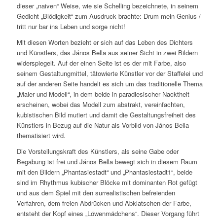
dieser „naiven“ Weise, wie sie Schelling bezeichnete, in seinem
Gedicht „Blödigkeit“ zum Ausdruck brachte:
Drum mein Genius /
tritt nur bar ins Leben und sorge nicht!
Mit diesen Worten bezieht er sich auf das Leben des Dichters
und Künstlers, das János Bella aus seiner Sicht in zwei Bildern
widerspiegelt. Auf der einen Seite ist es der mit Farbe, also
seinem Gestaltungmittel, tätowierte Künstler vor der Staffelei und
auf der anderen Seite handelt es sich um das traditionelle Thema
„Maler und Modell“, in dem beide in paradiesischer Nacktheit
erscheinen, wobei das Modell zum abstrakt, vereinfachten,
kubistischen Bild mutiert und damit die Gestaltungsfreiheit des
Künstlers in Bezug auf die Natur als Vorbild von János Bella
thematisiert wird.
Die Vorstellungskraft des Künstlers, als seine Gabe oder
Begabung ist frei und János Bella bewegt sich in diesem Raum
mit den Bildern „Phantasiestadt“ und „Phantasiestadt1“, beide
sind im Rhythmus kubischer Blöcke mit dominanten Rot gefügt
und aus dem Spiel mit den surrealistischen befreienden
Verfahren, dem freien Abdrücken und Abklatschen der Farbe,
entsteht der Kopf eines „Löwenmädchens“. Dieser Vorgang führt