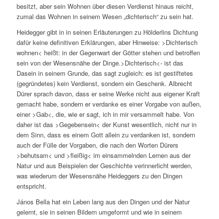
besitzt, aber sein Wohnen über diesen Verdienst hinaus reicht,
zumal das Wohnen in seinem Wesen „dichterisch“ zu sein hat.
Heidegger gibt in in seinen Erläuterungen zu Hölderlins Dichtung
dafür keine definitiven Erklärungen, aber Hinweise: >
Dichterisch
wohnen< heißt: in der Gegenwart der Götter stehen und betroffen
sein von der Wesensnähe der Dinge.>Dichterisch<- ist das
Dasein in seinem Grunde, das sagt zugleich: es ist gestiftetes
(gegründetes) kein Verdienst, sondern ein Geschenk.
Albrecht
Dürer sprach davon, dass er seine Werke nicht aus eigener Kraft
gemacht habe, sondern er verdanke es einer Vorgabe von außen,
einer >Gab<, die, wie er sagt,
ich in mir versammelt habe
. Von
daher ist das >Gegebensein< der Kunst wesentlich, nicht nur in
dem Sinn, dass es einem Gott allein zu verdanken ist, sondern
auch der Fülle der Vorgaben, die nach den Worten Dürers
>behutsam< und >fleißig< im einsammelnden Lernen aus der
Natur und aus Beispielen der Geschichte verinnerlicht werden,
was wiederum der Wesensnähe Heideggers zu den Dingen
entspricht.
János Bella hat ein Leben lang aus den Dingen und der Natur
gelernt, sie in seinen Bildern umgeformt und wie in seinem