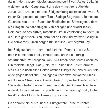
dann in den anderen Gestaltungschwerpunkt von János Bella, in
welchem er den Gegenstand und das mimetische Abbilden
zurücklässt und in eine freie Bildgestaltung überwechselt wie z.B.
in der Komposition mit dem Titel „Farbige Bogenwelt“. In diesem
Gemälde kommt die Statik der Bildfläche ins Schwingen, indem
sich Bögen ineinanderfügen, verschlingen und wieder lösen.
Dominant ist das aktive, materielle Rot in Verbindung mit dem, in
die Tiefe gehenden Blau, dem hellen Gelb und warmen Gelbgrün.
Die schwarzen Linien sorgen für Halt und Formbegrenzung.
Ins Bildgeschehen kommt dadurch eine Dynamik, wie z.B. in
dem Bild mit dem Titel „Rakete“, die nun wie ein farbig
strukturierter Pfeil diagonal von links unten nach rechts oben ins
Himmelsblau fliegt. Das „Spiel mit Farben und Linien“ erweist
sich als ein nach allen Seiten offenes Bildgefüge, das durch freie,
ohne gegenständliche Bindungen aufgesetzte schwarze Linien
und Punkte Struktur und Gestalt bekommt, wobei Gestalt sich im
Sinne der Gestalttheorie immer mehr als die Summe ihrer Teile
erweist. In den beiden Kompositionen „Erscheinung“ und „Bunte
Insel“ ist das Motiv der Bewegung dominant.
So schwebt die bunte Insel als umgrenzte Form im lichten
Strahlenkranz auf dunkelgrünen Bildgrund und sorgt von der