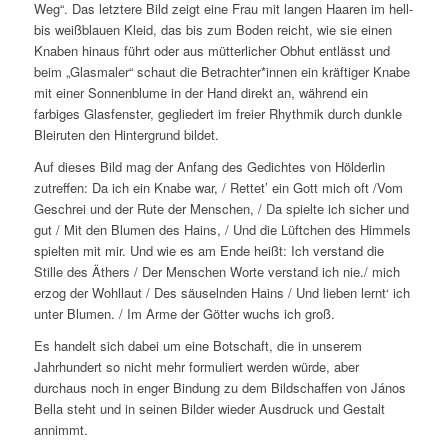
Weg“. Das letztere Bild zeigt eine Frau mit langen Haaren im hell-
bis weißblauen Kleid, das bis zum Boden reicht, wie sie einen
Knaben hinaus führt oder aus mütterlicher Obhut entlässt und
beim „Glasmaler“ schaut die Betrachter*innen ein kräftiger Knabe
mit einer Sonnenblume in der Hand direkt an, während ein
farbiges Glasfenster, gegliedert im freier Rhythmik durch dunkle
Bleiruten den Hintergrund bildet.
Auf dieses Bild mag der Anfang des Gedichtes von Hölderlin
zutreffen:
Da ich ein Knabe war, / Rettet’ ein Gott mich oft /Vom
Geschrei und der Rute der Menschen, / Da spielte ich sicher und
gut / Mit den Blumen des Hains, / Und die Lüftchen des Himmels
spielten mit mir.
Und wie es am Ende heißt:
Ich verstand die
Stille des Äthers / Der Menschen Worte verstand ich nie./ mich
erzog der Wohllaut / Des säuselnden Hains / Und lieben lernt‘ ich
unter Blumen. / Im Arme der Götter wuchs ich groß.
Es handelt sich dabei um eine Botschaft, die in unserem
Jahrhundert so nicht mehr formuliert werden würde, aber
durchaus noch in enger Bindung zu dem Bildschaffen von János
Bella steht und in seinen Bilder wieder Ausdruck und Gestalt
annimmt.