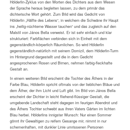
Hölderlin-Zyklus von den Worten des Dichters aus dem Wesen
der Sprache heraus begleiten lassen, zu dem primär das
dichterische Wort gehört. Zum Bild wird das Gedicht von
Hölderlin „Hälfte des Lebens“, in welchem die Schwäne ihr Haupt
ins „heilig-nüchterne Wasser tauchen“ und das zugleich auf den
Malstil von János Bella verweist. Er ist sehr einfach und klar
strukturiert: Farbflächen verbinden sich in Einheit mit dem
gegenständlich-körperlich Räumlichen. So wird Hölderlin
gegenständlich-natürlich mit seinem Domizil, dem Hölderlin-Turm
im Hintergrund dargestellt und die in dem Gedicht
angesprochenen Rosen und Birnen, nehmen farbig-fleckhafte
Gestalt an.
In einem weiteren Bild erscheint die Tochter des Äthers in der
Farbe Blau, Hölderlin spricht oftmals von der lieblichen Bläue und
dem Äther, der ihm Licht und Luft gibt. Im Bild von János Bella
erscheint der Dichter in leicht fliehend-flüssiger Gestalt, die
umgebende Landschaft steht dagegen im feurigen Abendrot und
des Äthers Tochter schwebt aus ihren
Vaters Gärten
im lichten
Blau herbei. Hölderlins innigster Wunsch:
Nur einen Sommer
gönnt ihr Gewaltigen zu reifem Gesange mir,
nimmt in nur
schemenhaften, mit dunkler Linie umrissenen Personen