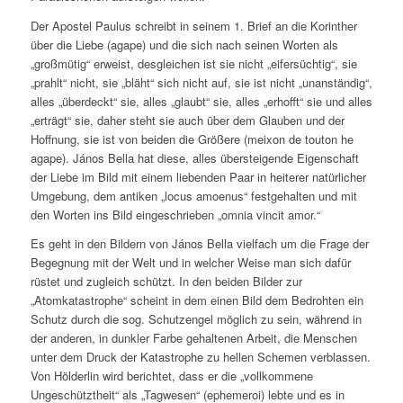
Der Apostel Paulus schreibt in seinem 1. Brief an die Korinther
über die Liebe (agape) und die sich nach seinen Worten als
„großmütig“ erweist, desgleichen ist sie nicht „eifersüchtig“, sie
„prahlt“ nicht, sie „bläht“ sich nicht auf, sie ist nicht „unanständig“,
alles „überdeckt“ sie, alles „glaubt“ sie, alles „erhofft“ sie und alles
„erträgt“ sie, daher steht sie auch über dem Glauben und der
Hoffnung, sie ist von beiden die Größere (meixon de touton he
agape). János Bella hat diese, alles übersteigende Eigenschaft
der Liebe im Bild mit einem liebenden Paar in heiterer natürlicher
Umgebung, dem antiken „locus amoenus“ festgehalten und mit
den Worten ins Bild eingeschrieben „omnia vincit amor.“
Es geht in den Bildern von János Bella vielfach um die Frage der
Begegnung mit der Welt und in welcher Weise man sich dafür
rüstet und zugleich schützt. In den beiden Bilder zur
„Atomkatastrophe“ scheint in dem einen Bild dem Bedrohten ein
Schutz durch die sog. Schutzengel möglich zu sein, während in
der anderen, in dunkler Farbe gehaltenen Arbeit, die Menschen
unter dem Druck der Katastrophe zu hellen Schemen verblassen.
Von Hölderlin wird berichtet, dass er die „vollkommene
Ungeschütztheit“ als „Tagwesen“ (ephemeroi) lebte und es in