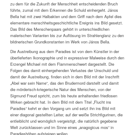
zu dem für die Zukunft der Menschheit entscheidenden Bruch
führte, zumal mit dem Erkennen die Schuld einhergeht. János
Bella hat mit zwei Halbakten und dem Griff nach dem Apfel dies
elementare menschheitsgeschichtliche Ereignis ins Bild gesetzt.
Das Bild des Menschenpaars gehört in unterschiedlichen
malerischen Varianten bis zur Auflösung im Strahlenglanz zu den
bildnerischen Grundkonstanten im Werk von János Bella.
Die Austreibung aus dem Paradies ist von dem Künstler in der
überlieferten Ikonographie und in expressiver Malweise durch den
Erzengel Michael mit dem Flammenschwert dargestellt. Die
Folgen des damit einhergehenden Verlustes der Unschuld und
damit der Austreibung, finden sich in dem Bild mit der Inschrift
„Abel war sein Name“, das den Brudermord darstellt und damit
die mörderisch-kriegerische Natur des Menschen, von der
Sigmund Freud spricht, zum bis heute anhaltenden friedlosen
Wirken gebracht hat. In dem Bild mit dem Titel „Flucht ins
Paradies“ kehrt er den Vorgang um und setzt ihn ins Bild mit
einer diagonal gestellten Leiter, auf der weiße Strichfigurinen, die
entleiblicht und womöglich vergeistigt, die natürlich gegebene
Welt zurücklassen und im Sinne eines „anagogicus mos“ in
Paradieshöhen aufsteigen wollen.