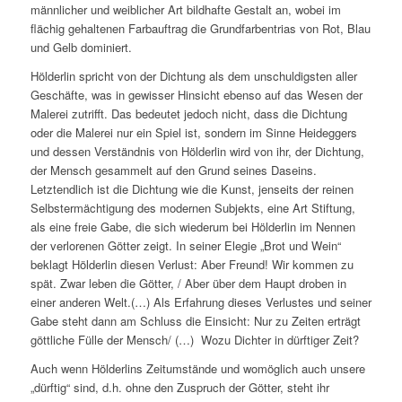
männlicher und weiblicher Art bildhafte Gestalt an, wobei im
flächig gehaltenen Farbauftrag die Grundfarbentrias von Rot, Blau
und Gelb dominiert.
Hölderlin spricht von der Dichtung als dem
unschuldigsten aller
Geschäfte,
was in gewisser Hinsicht ebenso auf das Wesen der
Malerei zutrifft. Das bedeutet jedoch nicht, dass die Dichtung
oder die Malerei nur ein Spiel ist, sondern im Sinne Heideggers
und dessen Verständnis von Hölderlin wird von ihr, der Dichtung,
der
Mensch gesammelt auf den Grund seines Daseins.
Letztendlich ist die Dichtung wie die Kunst, jenseits der reinen
Selbstermächtigung des modernen Subjekts, eine Art Stiftung,
als eine freie Gabe, die sich wiederum bei Hölderlin im Nennen
der verlorenen Götter zeigt. In seiner Elegie „Brot und Wein“
beklagt Hölderlin diesen Verlust:
Aber Freund! Wir kommen zu
spät. Zwar leben die Götter, / Aber über dem Haupt droben in
einer anderen Welt.(…)
Als Erfahrung dieses Verlustes und seiner
Gabe steht dann am Schluss die Einsicht:
Nur zu Zeiten erträgt
göttliche Fülle der Mensch/ (…) Wozu Dichter in dürftiger Zeit?
Auch wenn Hölderlins Zeitumstände und womöglich auch unsere
„dürftig“ sind, d.h. ohne den Zuspruch der Götter, steht ihr