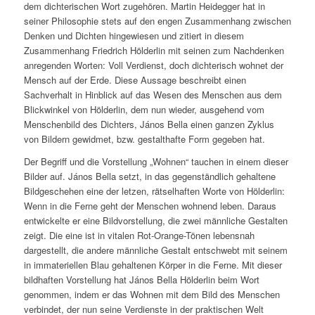
dem dichterischen Wort zugehören. Martin Heidegger hat in
seiner Philosophie stets auf den engen Zusammenhang zwischen
Denken und Dichten hingewiesen und zitiert in diesem
Zusammenhang Friedrich Hölderlin mit seinen zum Nachdenken
anregenden Worten:
Voll Verdienst, doch dichterisch wohnet der
Mensch auf der Erde.
Diese Aussage beschreibt einen
Sachverhalt in Hinblick auf das Wesen des Menschen aus dem
Blickwinkel von Hölderlin, dem nun wieder, ausgehend vom
Menschenbild des Dichters, János Bella einen ganzen Zyklus
von Bildern gewidmet, bzw. gestalthafte Form gegeben hat.
Der Begriff und die Vorstellung „Wohnen“ tauchen in einem dieser
Bilder auf. János Bella setzt, in das gegenständlich gehaltene
Bildgeschehen eine der letzen, rätselhaften Worte von Hölderlin:
Wenn in die Ferne geht der Menschen wohnend leben.
Daraus
entwickelte er eine Bildvorstellung, die zwei männliche Gestalten
zeigt. Die eine ist in vitalen Rot-Orange-Tönen lebensnah
dargestellt, die andere männliche Gestalt entschwebt mit seinem
in immateriellen Blau gehaltenen Körper in die Ferne. Mit dieser
bildhaften Vorstellung hat János Bella Hölderlin beim Wort
genommen, indem er das Wohnen mit dem Bild des Menschen
verbindet, der nun seine Verdienste in der praktischen Welt