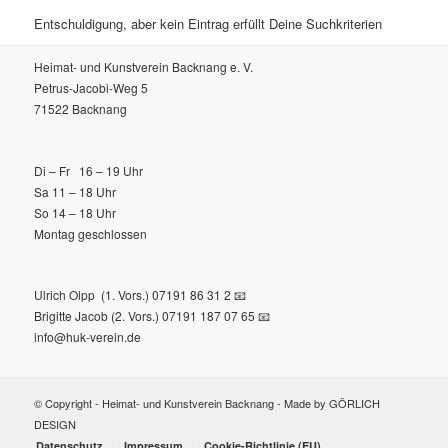
Entschuldigung, aber kein Eintrag erfüllt Deine Suchkriterien
Heimat- und Kunstverein Backnang e. V.
Petrus-Jacobi-Weg 5
71522 Backnang
Di – Fr 16 – 19 Uhr
Sa 11 – 18 Uhr
So 14 – 18 Uhr
Montag geschlossen
Ulrich Olpp
(1. Vors.) 07191 86 31 2
📧
Brigitte Jacob (2. Vors.) 07191 187 07 65
📧
info@huk-verein.de
© Copyright - Heimat- und Kunstverein Backnang - Made by
GÖRLICH
DESIGN
Datenschutz
Impressum
Cookie-Richtlinie (EU)