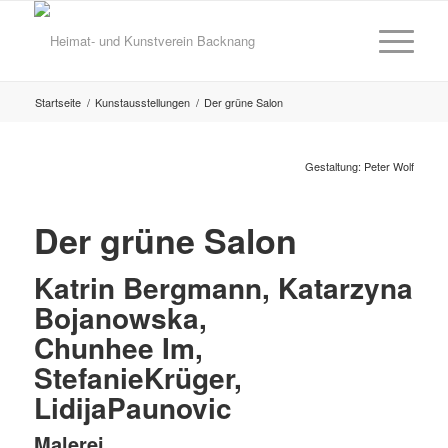
Startseite
/
Kunstausstellungen
/
Der grüne Salon
Gestaltung: Peter Wolf
Der grüne Salon
Katrin Bergmann, Katarzyna
Bojanowska,
Chunhee Im,
StefanieKrüger,
LidĳaPaunovic
Malerei