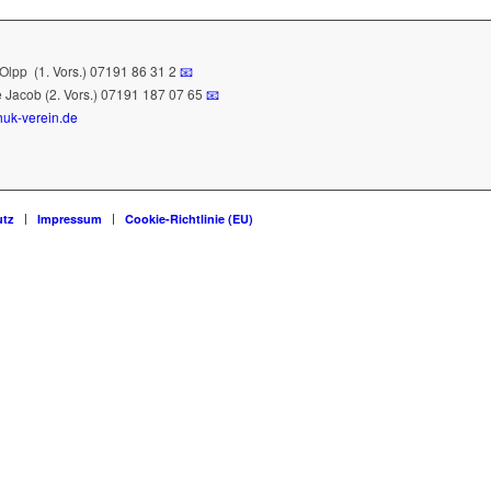
 Olpp
(1. Vors.) 07191 86 31 2
📧
te Jacob (2. Vors.) 07191 187 07 65
📧
uk-verein.de
utz
Impressum
Cookie-Richtlinie (EU)