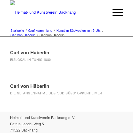
Startseite
/
Grafiksammlung
/
Kunst im Südwesten im 19. Jh.
/
Carl von Häberlin
/
Carl von Häberlin
Carl von Häberlin
EISLOKAL IN TUNIS 1880
Carl von Häberlin
DIE GEFANGENNAHME DES "JUD SÜSS" OPPENHEIMER
Heimat- und Kunstverein Backnang e. V.
Petrus-Jacobi-Weg 5
71522 Backnang